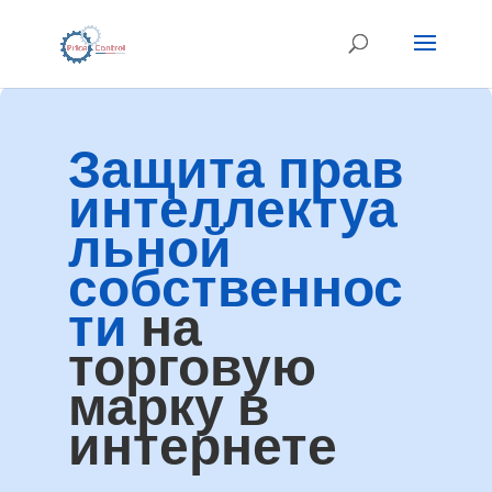
Защита прав
интеллектуа
льной
собственнос
ти
на
торговую
марку в
интернете