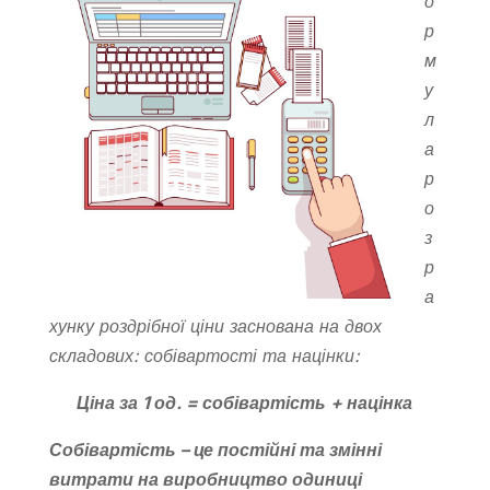
о
р
м
у
л
а
р
о
з
р
а
хунку роздрібної ціни заснована на двох
складових: собівартості та націнки:
Ціна за 1 од. = собівартість + націнка
Собівартість –
це постійні та змінні
витрати на виробництво одиниці