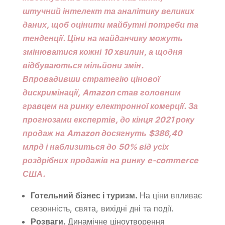
штучний інтелект та аналітику великих
даних, щоб оцінити майбутні потреби та
тенденції. Ціни на майданчику можуть
змінюватися кожні 10 хвилин, а щодня
відбуваються мільйони змін.
Впровадивши стратегію цінової
дискримінації, Amazon став головним
гравцем на ринку електронної комерції. За
прогнозами експертів, до кінця 2021 року
продаж на Amazon досягнуть $386,40
млрд і наблизиться до 50% від усіх
роздрібних продажів на ринку e-commerce
США.
Готельний бізнес і туризм.
На ціни впливає
сезонність, свята, вихідні дні та події.
Розваги.
Динамічне ціноутворення