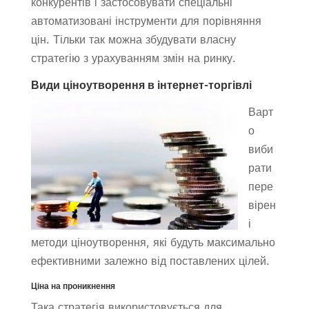
конкурентів і застосовувати спеціальні
автоматизовані інструменти для порівняння
цін. Тільки так можна збудувати власну
стратегію з урахуванням змін на ринку.
Види ціноутворення в інтернет-торгівлі
Варт
о
виби
рати
пере
вірен
і
методи ціноутворення, які будуть максимально
ефективними залежно від поставлених цілей.
Ціна на проникнення
Така стратегія використовується для