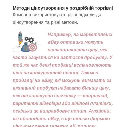
Методи ціноутворення у роздрібній торгівлі
Компанії використовують різні підходи до
ціноутворення та різні методи.
Например
, на маркетплейсі
eBay оптовики можуть
встановлювати ціну, яка
часто базується на вартості продукту. У
той же час деякі продавці встановлюють
ціни на конкурентній основі. Також є
продавці на eBay, які можуть вимагати за
вживаний продукт набагато більшу ціну,
ніж він коштував спочатку — наприклад,
раритетні відеоігри або вінілові платівки,
оскільки це виправдовує попит. Аукціони,
які проводить eBay, є ще однією формою
ціноутворення залежно від попиту.