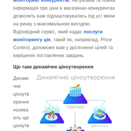
моніторинг конкурентів
.
Актуальна та повна
інформація про ціни в магазинах-конкурентах
дозволить вам підлаштовуватись під усі зміни
на ринку з максимальною вигодою.
Відповідний сервіс, який надає
послуги
моніторингу цін
, такий як, наприклад, Price
Control, допоможе вам у досягненні цілей та
вирішенні поставлених завдань.
Що таке динамічне ціноутворення
Динамі
чне
ціноутв
орення
назива
ють ще
ціноутв