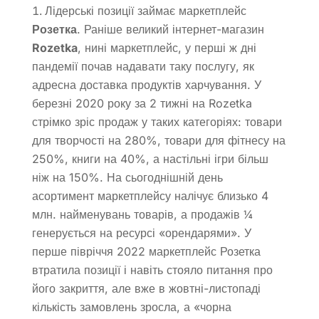
Лідерські позиції займає маркетплейс
Розетка
. Раніше великий інтернет-магазин
Rozetka
, нині маркетплейс, у перші ж дні
пандемії почав надавати таку послугу, як
адресна доставка продуктів харчування. У
березні 2020 року за 2 тижні на Rozetka
стрімко зріс продаж у таких категоріях: товари
для творчості на 280%, товари для фітнесу на
250%, книги на 40%, а настільні ігри більш
ніж на 150%. На сьогоднішній день
асортимент маркетплейсу налічує близько 4
млн. найменувань товарів, а продажів ¼
генерується на ресурсі «орендарями». У
перше півріччя 2022 маркетплейс Розетка
втратила позиції і навіть стояло питання про
його закриття, але вже в жовтні-листопаді
кількість замовлень зросла, а «чорна