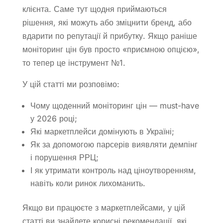
клієнта. Саме тут щодня приймаються
рішення, які можуть або зміцнити бренд, або
вдарити по репутації й прибутку. Якщо раніше
моніторинг цін був просто «приємною опцією»,
то тепер це інструмент №1.
У цій статті ми розповімо:
Чому щоденний моніторинг цін — must-have
у 2026 році;
Які маркетплейси домінують в Україні;
Як за допомогою парсерів виявляти демпінг
і порушення РРЦ;
І як утримати контроль над ціноутворенням,
навіть коли ринок лихоманить.
Якщо ви працюєте з маркетплейсами, у цій
статті ви знайдете корисні рекомендації, які