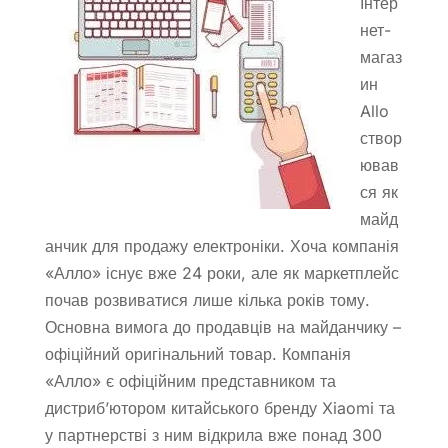
Інтер
нет-
магаз
ин
Allo
створ
ював
ся як
майд
анчик для продажу електроніки. Хоча компанія
«Алло» існує вже 24 роки, але як маркетплейс
почав розвиватися лише кілька років тому.
Основна вимога до продавців на майданчику –
офіційний оригінальний товар. Компанія
«Алло» є офіційним представником та
дистриб’ютором китайського бренду Xiaomi та
у партнерстві з ним відкрила вже понад 300